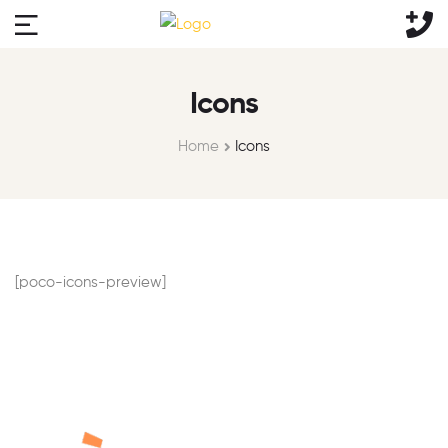
Icons
Home
Icons
[poco-icons-preview]