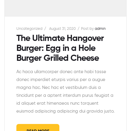
Uncategorized
August 31, 2020
Post by
admin
The Ultimate Hangover
Burger: Egg in a Hole
Burger Grilled Cheese
Ac haca ullamcorper donec ante habi tasse
donec imperdiet eturpis varius per a augue
magna hac. Nec hac et vestibulum duis a
tincidunt per a aptent interdum purus feugiat a
id aliquet erat himenaeos nunc torquent
euismod adipiscing adipiscing dui gravida justo.